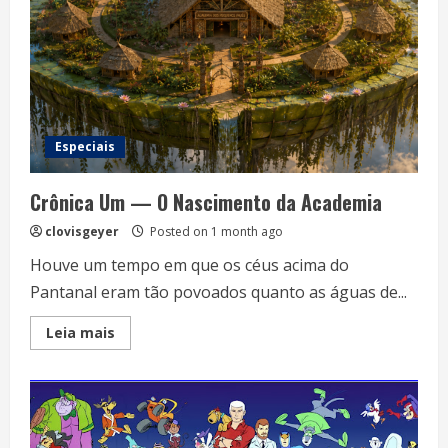
Especiais
Crônica Um — O Nascimento da Academia
clovisgeyer
Posted on 1 month ago
Houve um tempo em que os céus acima do
Pantanal eram tão povoados quanto as águas de...
Read
Leia mais
more
about
Crônica
Um
—
O
Nascimento
da