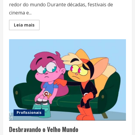
redor do mundo Durante décadas, festivais de
cinema e...
Read
Leia mais
more
about
A
Inteligência
Artificial
Chega
aos
Festivais
Profissionais
Desbravando o Velho Mundo