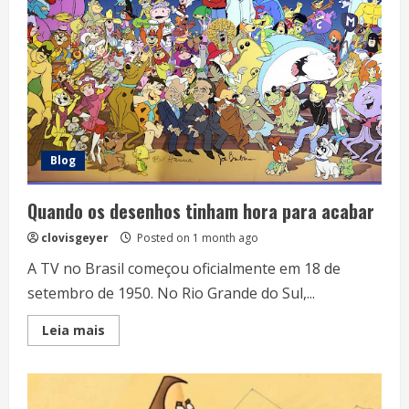
Academia
Blog
Quando os desenhos tinham hora para acabar
clovisgeyer
Posted on 1 month ago
A TV no Brasil começou oficialmente em 18 de
setembro de 1950. No Rio Grande do Sul,...
Read
Leia mais
more
about
Quando
os
desenhos
tinham