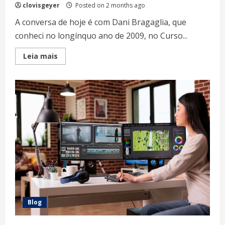
clovisgeyer
Posted on 2 months ago
A conversa de hoje é com Dani Bragaglia, que
conheci no longínquo ano de 2009, no Curso...
Read
Leia mais
more
about
Desbravando
o
Velho
Mundo
Blog