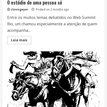
O estúdio de uma pessoa só
clovisgeyer
Posted on 2 months ago
Entre os muitos temas debatidos no Web Summit
Rio, um chamou especialmente a atenção de quem
acompanha...
Read
Leia mais
more
about
O
estúdio
de
uma
pessoa
só