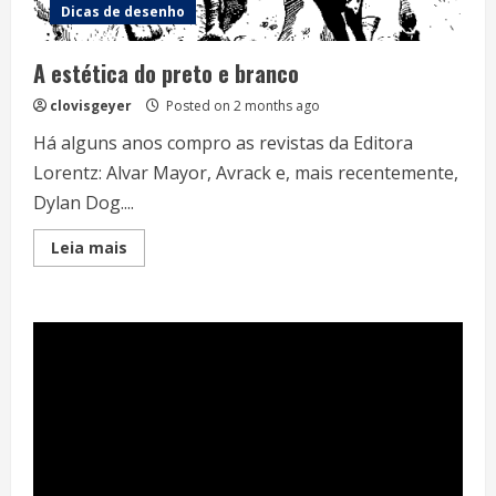
Dicas de desenho
A estética do preto e branco
clovisgeyer
Posted on 2 months ago
Há alguns anos compro as revistas da Editora
Lorentz: Alvar Mayor, Avrack e, mais recentemente,
Dylan Dog....
Read
Leia mais
more
about
A
estética
do
preto
e
branco