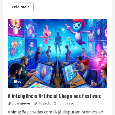
Read
Leia mais
more
about
Critterz:
quando
a
IA
começou
a
entrar
na
animação
Blog
A Inteligência Artificial Chega aos Festivais
clovisgeyer
Posted on 2 months ago
Animações criadas com IA já disputam prêmios ao