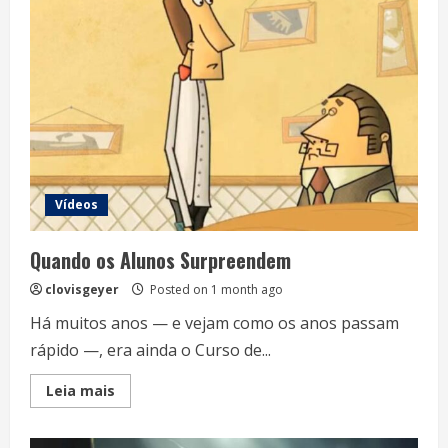
hora
para
acabar
Vídeos
Quando os Alunos Surpreendem
clovisgeyer
Posted on 1 month ago
Há muitos anos — e vejam como os anos passam
rápido —, era ainda o Curso de...
Read
Leia mais
more
about
Quando
os