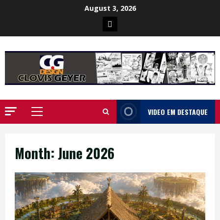
Skip
August 3, 2026
to
Poster
content
da
Ilha
VIDEO EM DESTAQUE
Primary
Menu
Month:
June 2026