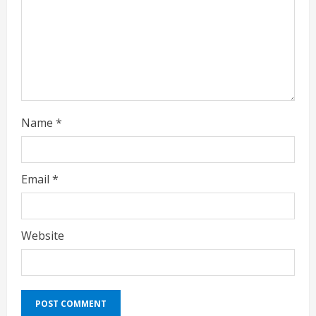
d
i
n
g
Name
*
Email
*
Website