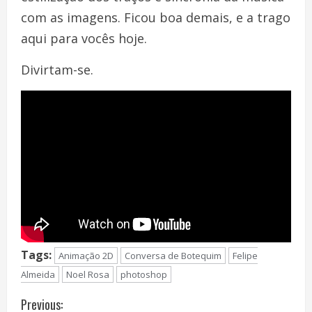
com as imagens. Ficou boa demais, e a trago
aqui para vocês hoje.
Divirtam-se.
Tags:
Animação 2D
Conversa de Botequim
Felipe
Almeida
Noel Rosa
photoshop
C
Previous: