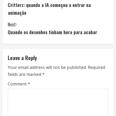
Critterz: quando a IA começou a entrar na
o
animação
n
Next:
t
Quando os desenhos tinham hora para acabar
i
n
Leave a Reply
u
Your email address will not be published.
Required
e
fields are marked
*
R
Comment
*
e
a