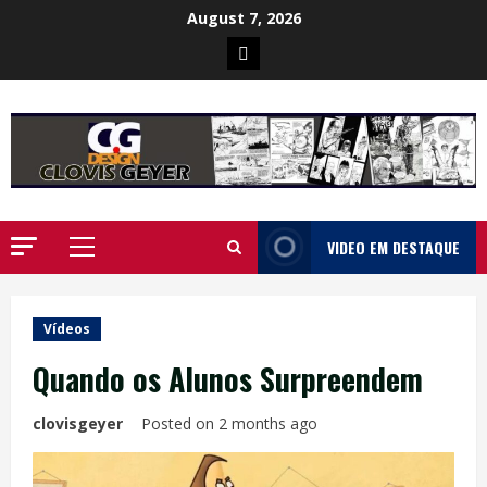
Skip
August 7, 2026
to
Poster
content
da
Ilha
VIDEO EM DESTAQUE
Primary
Menu
Vídeos
Quando os Alunos Surpreendem
clovisgeyer
Posted on 2 months ago