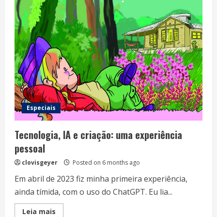
—
O
Nascimento
da
Academia
Especiais
Tecnologia, IA e criação: uma experiência
pessoal
clovisgeyer
Posted on 6 months ago
Em abril de 2023 fiz minha primeira experiência,
ainda tímida, com o uso do ChatGPT. Eu lia...
Read
Leia mais