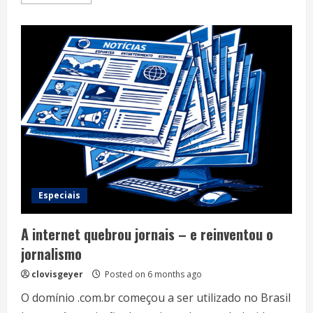
more
about
Tecnologia,
IA
e
criação:
uma
experiência
pessoal
Especiais
A internet quebrou jornais – e reinventou o
jornalismo
clovisgeyer
Posted on 6 months ago
O domínio .com.br começou a ser utilizado no Brasil