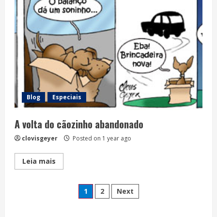
Blog
Especiais
A volta do cãozinho abandonado
clovisgeyer
Posted on 1 year ago
Read
Leia mais
more
about
A
Posts
volta
1
2
Next
do
cãozinho
pagination
abandonado