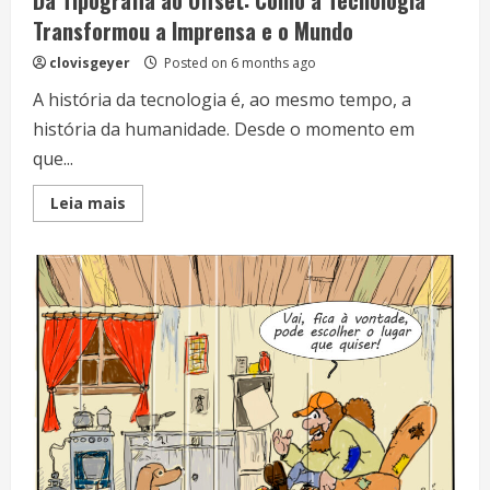
Transformou a Imprensa e o Mundo
clovisgeyer
Posted on 6 months ago
A história da tecnologia é, ao mesmo tempo, a
história da humanidade. Desde o momento em
que...
Read
Leia mais
more
about
Da
Tipografia
ao
Offset:
Como
a
Tecnologia
Transformou
a
Imprensa
e
o
Mundo