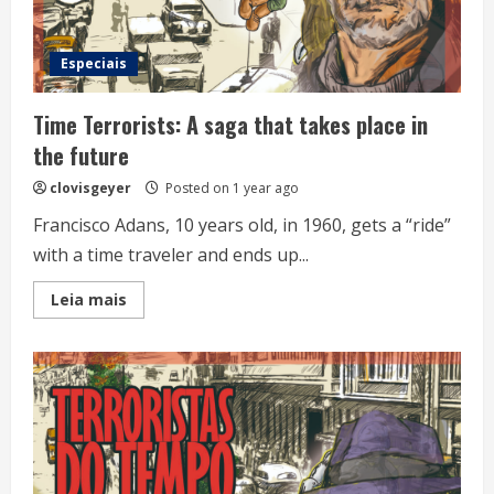
Especiais
Time Terrorists: A saga that takes place in
the future
clovisgeyer
Posted on 1 year ago
Francisco Adans, 10 years old, in 1960, gets a “ride”
with a time traveler and ends up...
Read
Leia mais
more
about
Time
Terrorists:
A
saga
that
takes
place
in
the
future