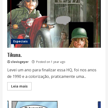
acontece
no
futuro
Especiais
Tikuna.
clovisgeyer
Posted on 1 year ago
Levei um ano para finalizar essa HQ, foi nos anos
de 1990 e a colorização, praticamente uma...
Read
Leia mais
more
about
Tikuna.