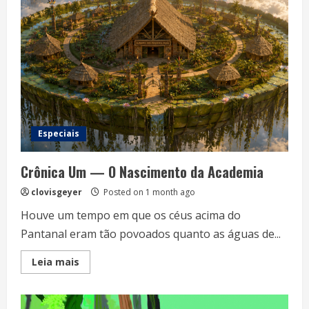
Especiais
Crônica Um — O Nascimento da Academia
clovisgeyer
Posted on 1 month ago
Houve um tempo em que os céus acima do
Pantanal eram tão povoados quanto as águas de...
Read
Leia mais
more
about
Crônica
Um