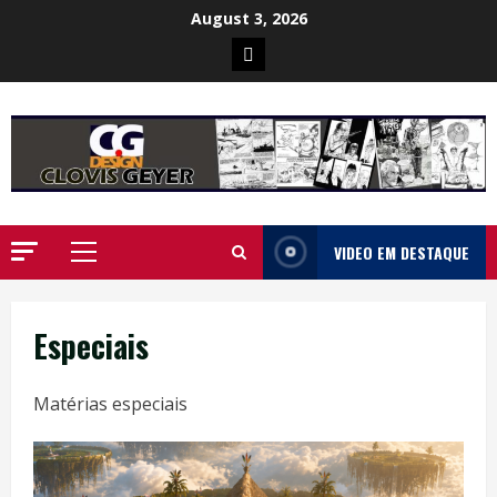
Skip
August 3, 2026
to
Poster
content
da
Ilha
VIDEO EM DESTAQUE
Primary
Menu
Especiais
Matérias especiais