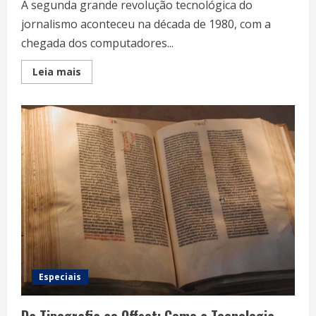
A segunda grande revolução tecnológica do
jornalismo aconteceu na década de 1980, com a
chegada dos computadores...
Read
Leia mais
more
about
A
Revolução
Digital
nas
Redações
Especiais
Da Tipografia ao Offset: Como a Tecnologia