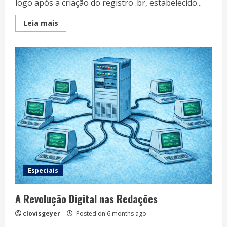
logo após a criação do registro .br, estabelecido...
Read
Leia mais
more
about
A
internet
quebrou
jornais
–
e
reinventou
o
jornalismo
Especiais
A Revolução Digital nas Redações
clovisgeyer
Posted on 6 months ago