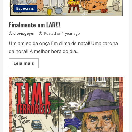
Especiais
Finalmente um LAR!!!
clovisgeyer
Posted on 1 year ago
Um amigo da onça Em clima de natal! Uma carona
da hora!!! A melhor hora do dia...
Read
Leia mais
more
about
Finalmente
um
LAR!!!