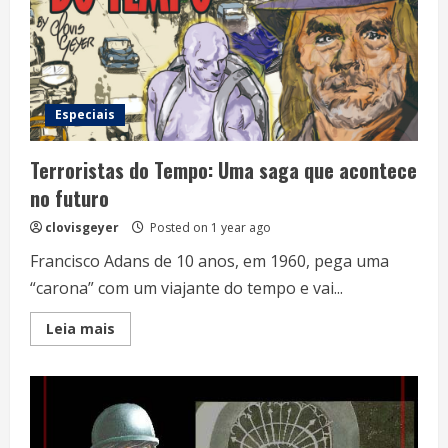
Especiais
Terroristas do Tempo: Uma saga que acontece
no futuro
clovisgeyer
Posted on 1 year ago
Francisco Adans de 10 anos, em 1960, pega uma
“carona” com um viajante do tempo e vai...
Read
Leia mais
more
about
Terroristas
do
Tempo:
Uma
saga
que