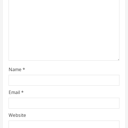
e
a
d
i
n
g
Name
*
Email
*
Website