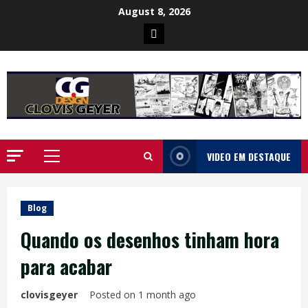
Skip
August 8, 2026
to
Poster
content
da
Ilha
VIDEO EM DESTAQUE
Primary
Menu
Blog
Quando os desenhos tinham hora
para acabar
clovisgeyer
Posted on 1 month ago