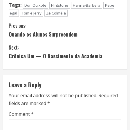
Tags:
Don Quixote
Flintstone
Hanna-Barbera
Pepe
legal
Tom e Jerry
Zé Colméia
C
Previous:
Quando os Alunos Surpreendem
o
Next:
n
Crônica Um — O Nascimento da Academia
t
i
Leave a Reply
n
Your email address will not be published.
Required
u
fields are marked
*
e
Comment
*
R