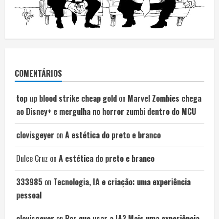
COMENTÁRIOS
top up blood strike cheap gold
on
Marvel Zombies chega
ao Disney+ e mergulha no horror zumbi dentro do MCU
clovisgeyer
on
A estética do preto e branco
Dulce Cruz
on
A estética do preto e branco
333985
on
Tecnologia, IA e criação: uma experiência
pessoal
clovisgeyer
on
Por que usar a IA? Mais uma experiência