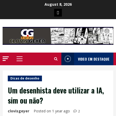
Skip
August 8, 2026
to
Poster
content
da
Ilha
VIDEO EM DESTAQUE
Primary
Menu
Dicas de desenho
Um desenhista deve utilizar a IA,
sim ou não?
clovisgeyer
Posted on 1 year ago
2