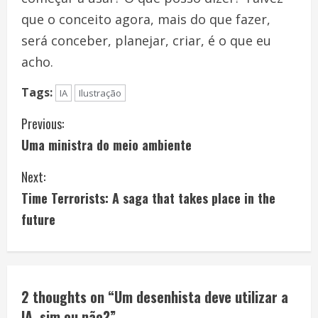
que o conceito agora, mais do que fazer,
será conceber, planejar, criar, é o que eu
acho.
Tags:
IA
Ilustração
C
Previous:
Uma ministra do meio ambiente
o
Next:
n
Time Terrorists: A saga that takes place in the
t
future
i
n
2 thoughts on “
Um desenhista deve utilizar a
u
IA, sim ou não?
”