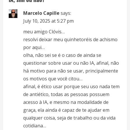
e
Marcelo Capille
says:
R
July 10, 2025 at 5:27 pm
e
meu amigo Clóvis…
resolvi deixar meu quinhetoréis de achismo
a
por aqui…
d
olha, não sei se é o caso de ainda se
questionar sobre usar ou não IA, afinal, não
i
há motivo para não se usar, principalmente
n
os motivos que você citou…
afinal, é ético usar porque seu uso nada tem
g
de antiético, todas as pessoas possuem
acesso à IA, e mesmo na modalidade de
graça, ela ainda é capaz de te ajudar em
qualquer coisa, seja de trabalho ou da vida
cotidiana…