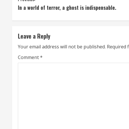
C
In a world of terror, a ghost is indispensable.
o
n
t
Leave a Reply
i
Your email address will not be published.
Required 
n
Comment
*
u
e
R
e
a