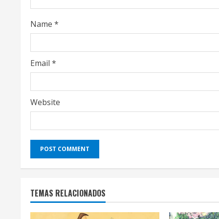
d
i
Name
*
n
g
Email
*
Website
TEMAS RELACIONADOS