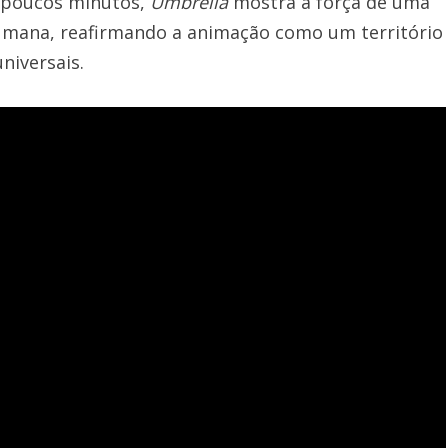
 poucos minutos,
Umbrella
mostra a força de uma
humana, reafirmando a animação como um território
universais.