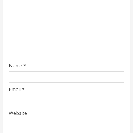
a
d
i
n
g
Name
*
Email
*
Website