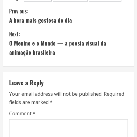
C
Previous:
A hora mais gostosa do dia
o
Next:
n
O Menino e o Mundo — a poesia visual da
t
animação brasileira
i
n
Leave a Reply
u
Your email address will not be published.
Required
e
fields are marked
*
R
Comment
*
e