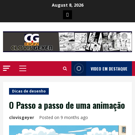
Skip
August 8, 2026
to
Poster
content
da
Ilha
VIDEO EM DESTAQUE
Primary
Menu
Dicas de desenho
O Passo a passo de uma animação
clovisgeyer
Posted on 9 months ago