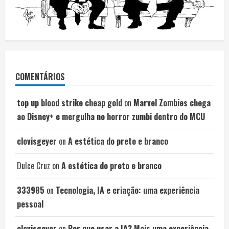
COMENTÁRIOS
top up blood strike cheap gold
on
Marvel Zombies chega
ao Disney+ e mergulha no horror zumbi dentro do MCU
clovisgeyer
on
A estética do preto e branco
Dulce Cruz
on
A estética do preto e branco
333985
on
Tecnologia, IA e criação: uma experiência
pessoal
clovisgeyer
on
Por que usar a IA? Mais uma experiência