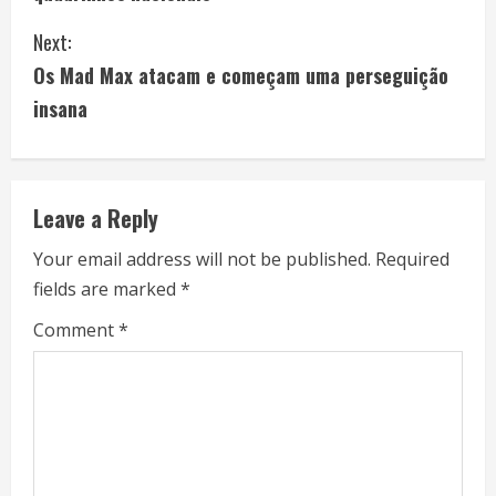
n
Next:
t
Os Mad Max atacam e começam uma perseguição
i
insana
n
u
Leave a Reply
e
Your email address will not be published.
Required
fields are marked
*
R
Comment
*
e
a
d
i