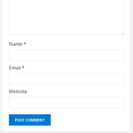
n
g
Name
*
Email
*
Website