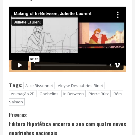
Tags:
Alice Bissonnet
Aloyse Desoubries-Binet
Animação 2D
Goebelins
In Between
Pierre Rütz
Rémi
Salmon
C
Previous:
Editora Hipotética encerra o ano com quatro novos
o
quadrinhos nacionais