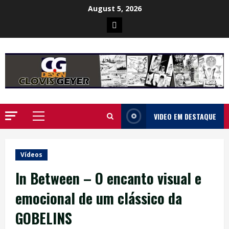
Skip
August 5, 2026
to
Poster
content
da
Ilha
VIDEO EM DESTAQUE
Primary
Menu
Vídeos
In Between – O encanto visual e
emocional de um clássico da
GOBELINS