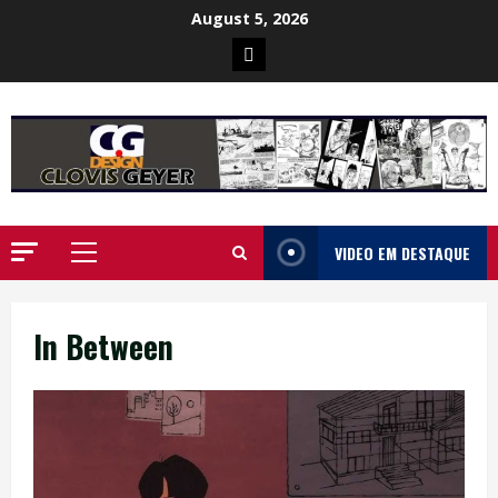
Skip
August 5, 2026
to
Poster
content
da
Ilha
VIDEO EM DESTAQUE
Primary
Menu
In Between