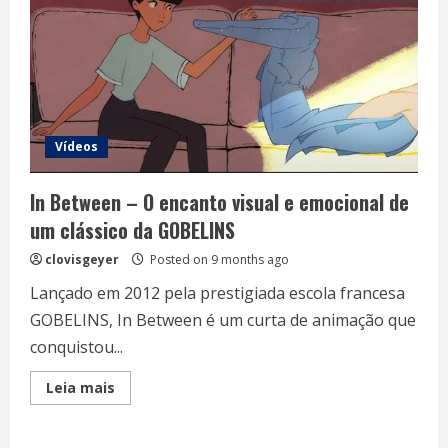
Vídeos
In Between – O encanto visual e emocional de
um clássico da GOBELINS
clovisgeyer
Posted on 9 months ago
Lançado em 2012 pela prestigiada escola francesa
GOBELINS, In Between é um curta de animação que
conquistou...
Read
Leia mais
more
about
In
Between