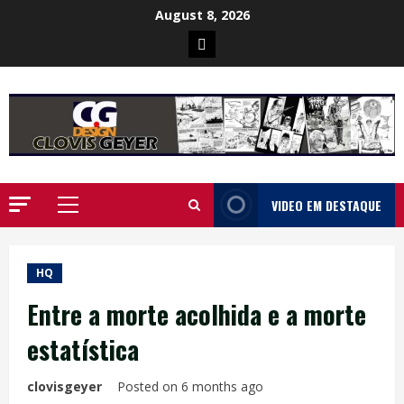
Skip
August 8, 2026
to
Poster
content
da
Ilha
VIDEO EM DESTAQUE
Primary
Menu
HQ
Entre a morte acolhida e a morte
estatística
clovisgeyer
Posted on 6 months ago