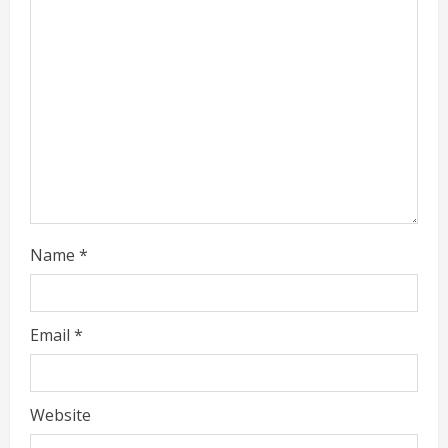
e
a
d
i
n
g
Name
*
Email
*
Website