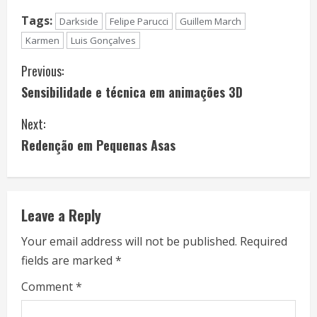
Tags:
Darkside
Felipe Parucci
Guillem March
Karmen
Luis Gonçalves
C
Previous:
Sensibilidade e técnica em animações 3D
o
Next:
n
Redenção em Pequenas Asas
t
i
Leave a Reply
n
Your email address will not be published.
Required
u
fields are marked
*
e
Comment
*
R