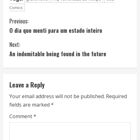
Comics
C
Previous:
O dia que menti para um estado inteiro
o
Next:
n
An indomitable being found in the future
t
i
Leave a Reply
n
Your email address will not be published.
Required
u
fields are marked
*
e
Comment
*
R