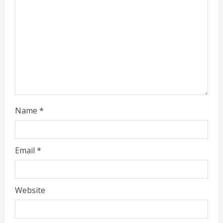
e
a
d
i
n
g
Name
*
Email
*
Website