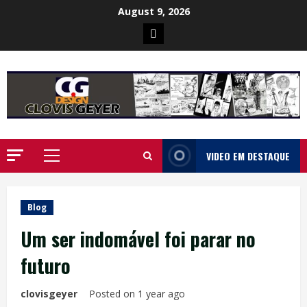
Skip
August 9, 2026
to
Poster
content
da
Ilha
VIDEO EM DESTAQUE
Primary
Menu
Blog
Um ser indomável foi parar no
futuro
clovisgeyer
Posted on 1 year ago