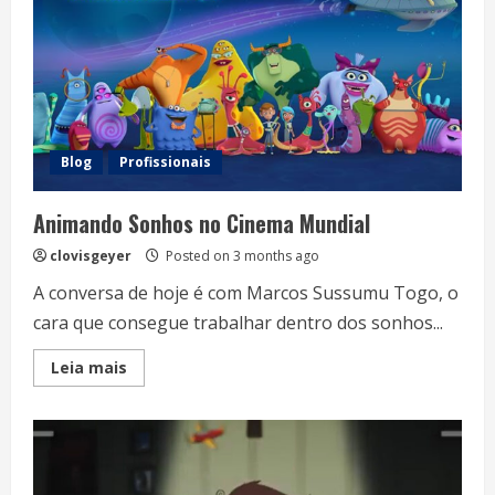
Blog
Profissionais
Animando Sonhos no Cinema Mundial
clovisgeyer
Posted on 3 months ago
A conversa de hoje é com Marcos Sussumu Togo, o
cara que consegue trabalhar dentro dos sonhos...
Read
Leia mais
more
about
Animando
Sonhos
no
Cinema
Mundial