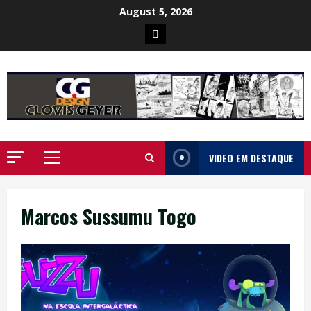
Skip
August 5, 2026
to
Poster
content
da
Ilha
VIDEO EM DESTAQUE
Primary
Menu
Marcos Sussumu Togo