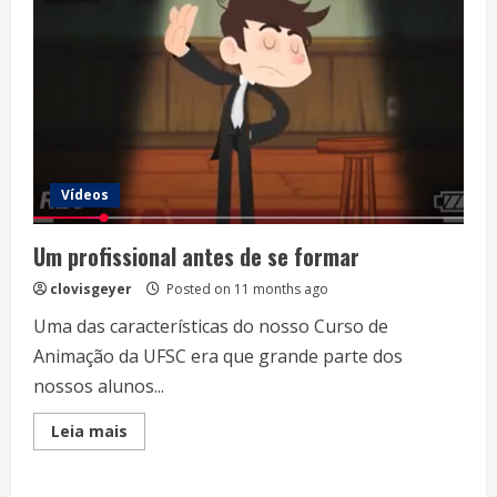
Vídeos
Um profissional antes de se formar
clovisgeyer
Posted on 11 months ago
Uma das características do nosso Curso de
Animação da UFSC era que grande parte dos
nossos alunos...
Read
Leia mais
more
about
Um
profissional