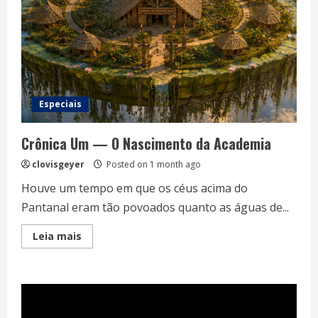
Especiais
Crônica Um — O Nascimento da Academia
clovisgeyer
Posted on 1 month ago
Houve um tempo em que os céus acima do
Pantanal eram tão povoados quanto as águas de...
Read
Leia mais
more
about
Crônica
Um
—
O
Nascimento
da