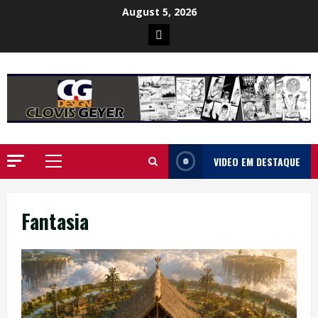
Skip
August 5, 2026
to
Poster
content
da
Ilha
VIDEO EM DESTAQUE
Primary
Menu
Fantasia