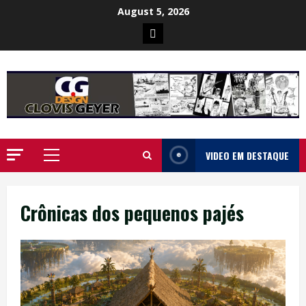
Skip
August 5, 2026
to
Poster
content
da
Ilha
VIDEO EM DESTAQUE
Primary
Menu
Crônicas dos pequenos pajés