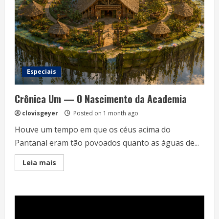
Especiais
Crônica Um — O Nascimento da Academia
clovisgeyer
Posted on 1 month ago
Houve um tempo em que os céus acima do
Pantanal eram tão povoados quanto as águas de...
Read
Leia mais
more
about
Crônica
Um
—
O
Nascimento
da