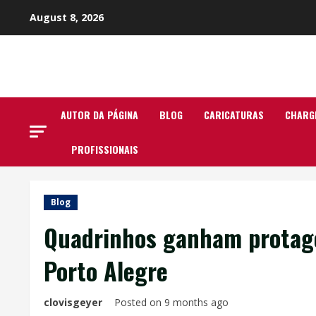
Skip
August 8, 2026
to
content
AUTOR DA PÁGINA
BLOG
CARICATURAS
CHARG
PROFISSIONAIS
Blog
Quadrinhos ganham protagon
Porto Alegre
clovisgeyer
Posted on 9 months ago