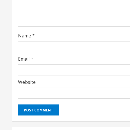
e
a
d
i
Name
*
n
g
Email
*
Website