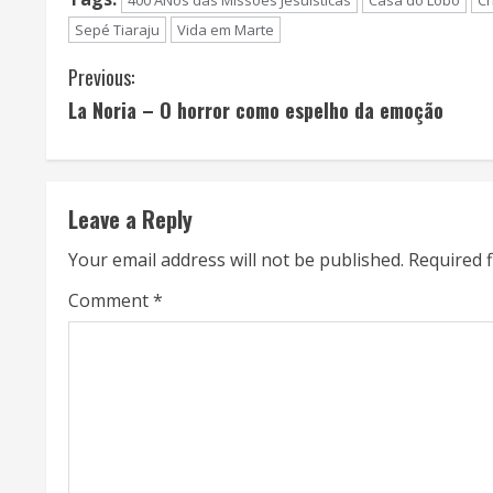
400 ANos das Missões Jesuísticas
Casa do Lobo
Ch
Sepé Tiaraju
Vida em Marte
C
Previous:
La Noria – O horror como espelho da emoção
o
n
t
Leave a Reply
i
Your email address will not be published.
Required 
n
Comment
*
u
e
R