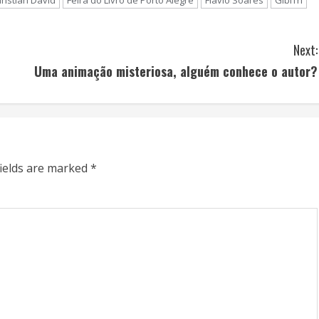
ristian David
Feira do Livro de Porto Alegre
Flávio Soares
GibiTri
Next:
Uma animação misteriosa, alguém conhece o autor?
fields are marked
*