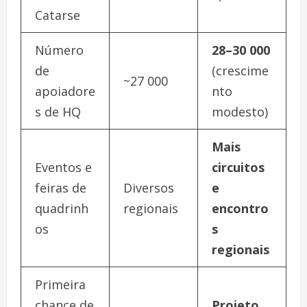
Catarse
Número
28–30 000
de
(crescime
~27 000
apoiadore
nto
s de HQ
modesto)
Mais
Eventos e
circuitos
feiras de
Diversos
e
quadrinh
regionais
encontro
os
s
regionais
Primeira
chance de
Projeto