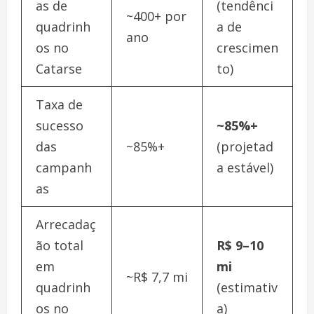
as de
(tendênci
~400+ por
quadrinh
a de
ano
os no
crescimen
Catarse
to)
Taxa de
sucesso
~85%+
das
~85%+
(projetad
campanh
a estável)
as
Arrecadaç
ão total
R$ 9–10
em
mi
~R$ 7,7 mi
quadrinh
(estimativ
os no
a)