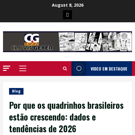
Skip
August 8, 2026
to
Poster
content
da
Ilha
VIDEO EM DESTAQUE
Primary
Menu
Blog
Por que os quadrinhos brasileiros
estão crescendo: dados e
tendências de 2026