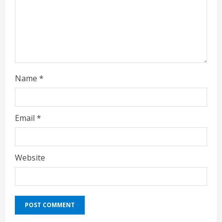
i
n
g
Name
*
Email
*
Website