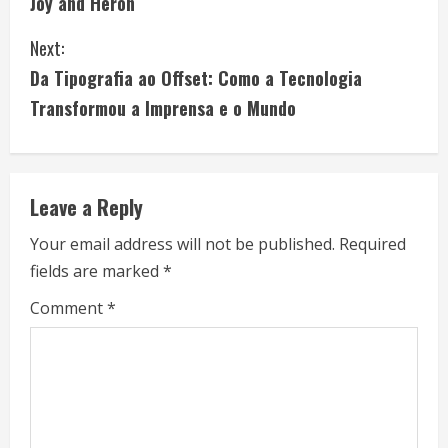
Joy and Heron
n
Next:
t
Da Tipografia ao Offset: Como a Tecnologia
i
Transformou a Imprensa e o Mundo
n
u
Leave a Reply
e
Your email address will not be published.
Required
fields are marked
*
R
Comment
*
e
a
d