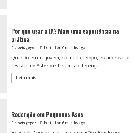
about
Empatia
em
Silêncio:
a
delicadeza
de
Por que usar a IA? Mais uma experiência na
A
Joy
prática
Story:
Joy
clovisgeyer
Posted on 6 months ago
and
Heron
Quando eu era jovem, há muito tempo, eu adorava as
revistas de Asterix e Tintim, a diferença...
Read
Leia mais
more
about
Por
que
usar
a
IA?
Mais
Redenção em Pequenas Asas
uma
experiência
clovisgeyer
Posted on 6 months ago
na
prática
Heavenly Appeals, curta de animação dirigido por