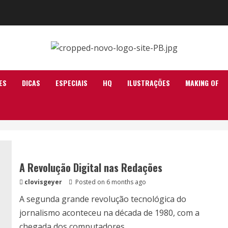
ES
DICAS
ESPECIAIS
HQ
ILUSTRAÇÕES
MAKING OF
A Revolução Digital nas Redações
clovisgeyer
Posted on 6 months ago
A segunda grande revolução tecnológica do
jornalismo aconteceu na década de 1980, com a
chegada dos computadores...