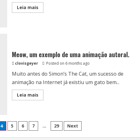
Read
Leia mais
more
about
O
prazer
de
ver
manchas
em
preto
e
Meow, um exemplo de uma animação autoral.
branco
clovisgeyer
Posted on 6 months ago
Muito antes do Simon’s The Cat, um sucesso de
animação na Internet já existiu um gato bem...
Read
Leia mais
more
about
Meow,
um
exemplo
de
uma
4
5
6
7
…
29
Next
animação
autoral.