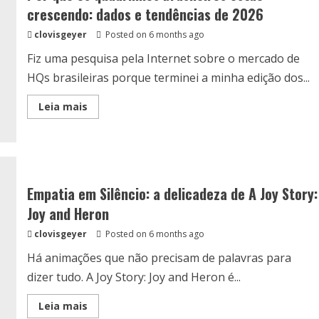
Transformou
crescendo: dados e tendências de 2026
a
Imprensa
clovisgeyer
Posted on 6 months ago
e
o
Mundo
Fiz uma pesquisa pela Internet sobre o mercado de
HQs brasileiras porque terminei a minha edição dos...
Read
Leia mais
more
about
Por
que
os
quadrinhos
brasileiros
estão
Empatia em Silêncio: a delicadeza de A Joy Story:
crescendo:
dados
Joy and Heron
e
tendências
clovisgeyer
Posted on 6 months ago
de
2026
Há animações que não precisam de palavras para
dizer tudo. A Joy Story: Joy and Heron é...
Read
Leia mais
more