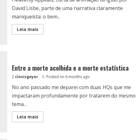
David Lisbe, parte de uma narrativa claramente
maniqueísta: o bem...
Read
Leia mais
more
about
Redenção
em
Pequenas
Asas
Entre a morte acolhida e a morte estatística
clovisgeyer
Posted on 6 months ago
No ano passado me deparei com duas HQs que me
impactaram profundamente por tratarem do mesmo
tema...
Read
Leia mais
more
about
Entre
a
morte