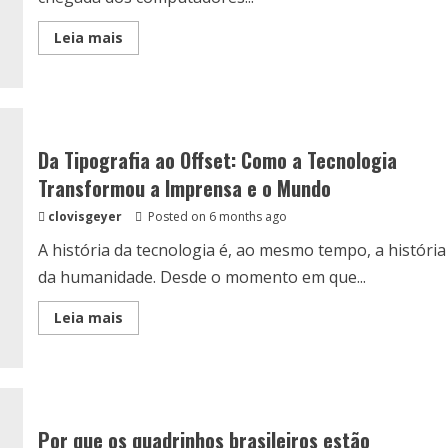
Read
Leia mais
more
about
A
Revolução
Digital
nas
Redações
Da Tipografia ao Offset: Como a Tecnologia
Transformou a Imprensa e o Mundo
clovisgeyer
Posted on 6 months ago
A história da tecnologia é, ao mesmo tempo, a história
da humanidade. Desde o momento em que...
Read
Leia mais
more
about
Da
Tipografia
ao
Offset:
Como
a
Por que os quadrinhos brasileiros estão
Tecnologia