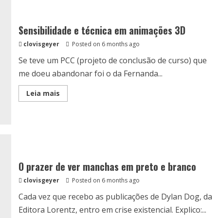
acolhida
e
a
morte
Sensibilidade e técnica em animações 3D
estatística
clovisgeyer
Posted on 6 months ago
Se teve um PCC (projeto de conclusão de curso) que
me doeu abandonar foi o da Fernanda...
Read
Leia mais
more
about
Sensibilidade
e
técnica
em
animações
3D
O prazer de ver manchas em preto e branco
clovisgeyer
Posted on 6 months ago
Cada vez que recebo as publicações de Dylan Dog, da
Editora Lorentz, entro em crise existencial. Explico:...