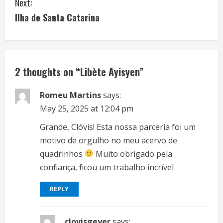
Next:
n
Ilha de Santa Catarina
t
i
n
2 thoughts on “
Libète Ayisyen
”
u
Romeu Martins
says:
e
May 25, 2025 at 12:04 pm
Grande, Clóvis! Esta nossa parceria foi um
R
motivo de orgulho no meu acervo de
e
quadrinhos
Muito obrigado pela
confiança, ficou um trabalho incrível
a
REPLY
d
i
clovisgeyer
says: