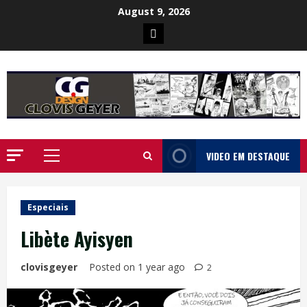
Skip
August 9, 2026
to
Poster
content
da
Ilha
VIDEO EM DESTAQUE
Primary
Menu
Especiais
Libète Ayisyen
clovisgeyer
Posted on 1 year ago
2