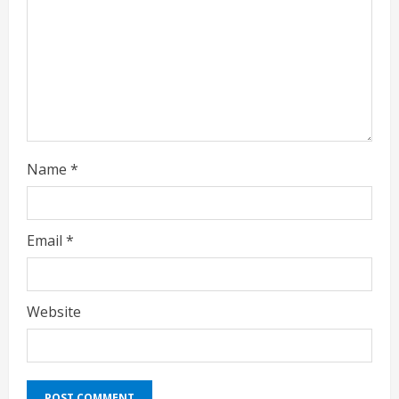
a
d
i
n
g
Name
*
Email
*
Website