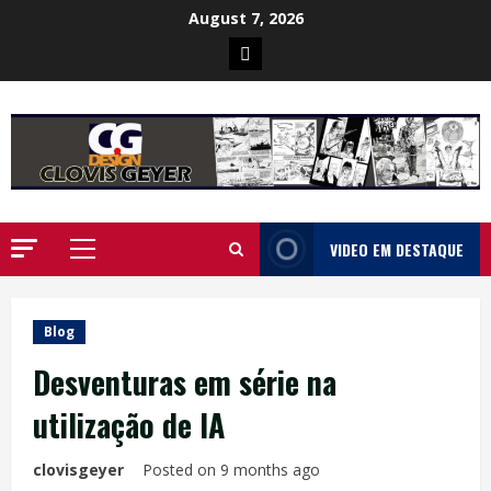
Skip
August 7, 2026
to
Poster
content
da
Ilha
VIDEO EM DESTAQUE
Primary
Menu
Blog
Desventuras em série na
utilização de IA
clovisgeyer
Posted on 9 months ago