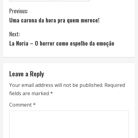
C
Previous:
Uma carona da hora pra quem merece!
o
Next:
n
La Noria – O horror como espelho da emoção
t
i
Leave a Reply
n
Your email address will not be published.
Required
u
fields are marked
*
e
Comment
*
R
e