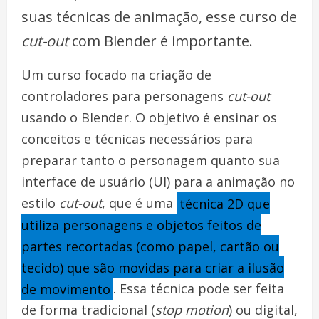
suas técnicas de animação, esse curso de
cut-out
com Blender é importante.
Um curso focado na criação de
controladores para personagens
cut-out
usando o Blender. O objetivo é ensinar os
conceitos e técnicas necessários para
preparar tanto o personagem quanto sua
interface de usuário (UI) para a animação no
estilo
cut-out
, que é uma
técnica 2D que
utiliza personagens e objetos feitos de
partes recortadas (como papel, cartão ou
tecido) que são movidas para criar a ilusão
de movimento
. Essa técnica pode ser feita
de forma tradicional (
stop motion
) ou digital,