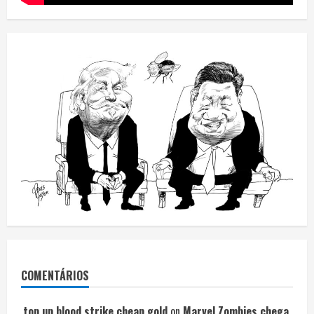
COMENTÁRIOS
top up blood strike cheap gold
on
Marvel Zombies chega