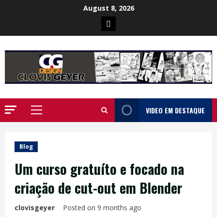
Skip
August 8, 2026
to
Poster
content
da
Ilha
VIDEO EM DESTAQUE
Primary
Menu
Blog
Um curso gratuíto e focado na
criação de cut-out em Blender
clovisgeyer
Posted on 9 months ago