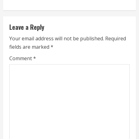
t
i
Leave a Reply
n
Your email address will not be published.
Required
u
fields are marked
*
e
Comment
*
R
e
a
d
i
n