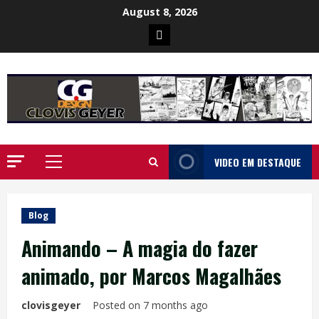
Skip
August 8, 2026
to
Poster
content
da
Ilha
VIDEO EM DESTAQUE
Primary
Menu
Blog
Animando – A magia do fazer
animado, por Marcos Magalhães
clovisgeyer
Posted on 7 months ago