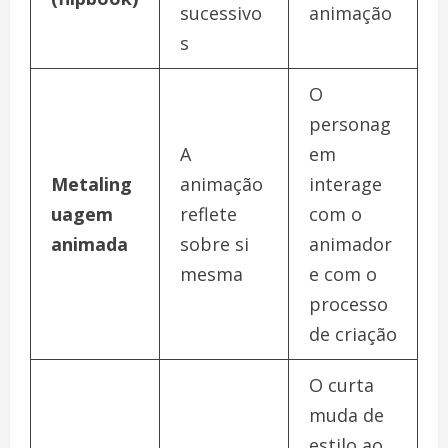
sucessivo
animação
s
O
personag
A
em
Metaling
animação
interage
uagem
reflete
com o
animada
sobre si
animador
mesma
e com o
processo
de criação
O curta
muda de
estilo ao