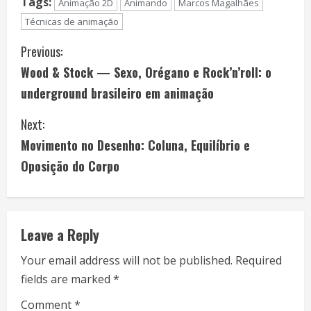
Tags:
Animação 2D
Animando
Marcos Magalhães
Técnicas de animação
C
Previous:
Wood & Stock — Sexo, Orégano e Rock’n’roll: o
o
underground brasileiro em animação
n
Next:
t
Movimento no Desenho: Coluna, Equilíbrio e
i
Oposição do Corpo
n
u
Leave a Reply
e
Your email address will not be published.
Required
fields are marked
*
R
Comment
*