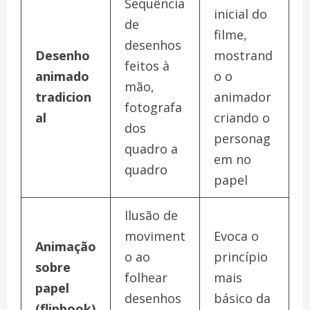
Sequência
inicial do
de
filme,
desenhos
Desenho
mostrand
feitos à
animado
o o
mão,
tradicion
animador
fotografa
al
criando o
dos
personag
quadro a
em no
quadro
papel
Ilusão de
moviment
Evoca o
Animação
o ao
princípio
sobre
folhear
mais
papel
desenhos
básico da
(flipbook)