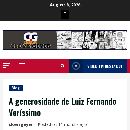
Skip
August 8, 2026
to
Poster
content
da
Ilha
VIDEO EM DESTAQUE
Primary
Menu
Blog
A generosidade de Luiz Fernando
Veríssimo
clovisgeyer
Posted on 11 months ago