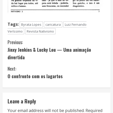
Tags:
Byrata Lopes
caricatura
Luiz Fernando
Veríssimo
Revista Nativismo
C
Previous:
Jinxy Jenkins & Lucky Lou — Uma animação
o
divertida
n
Next:
t
O confronto com os lagartos
i
n
Leave a Reply
u
Your email address will not be published.
Required