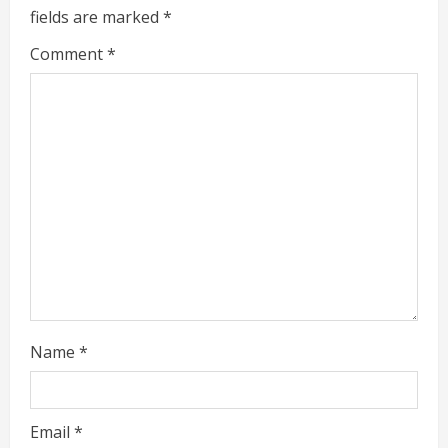
e
fields are marked
*
R
Comment
*
e
a
d
i
n
g
Name
*
Email
*