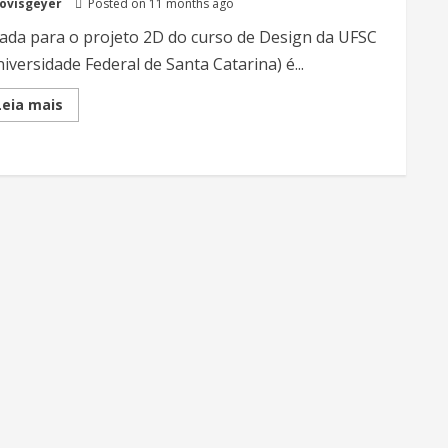
lovisgeyer
Posted on 11 months ago
iada para o projeto 2D do curso de Design da UFSC
iversidade Federal de Santa Catarina) é...
Read
Leia mais
more
about
Uma
animação
criada
por
alunos
muito
talentosos