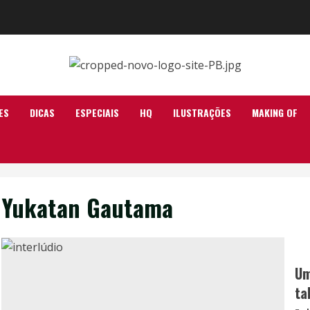
ES
DICAS
ESPECIAIS
HQ
ILUSTRAÇÕES
MAKING OF
Yukatan Gautama
Um
ta