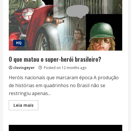
HQ
O que matou o super-herói brasileiro?
clovisgeyer
Posted on 12 months ago
Heróis nacionais que marcaram época A produção
de histórias em quadrinhos no Brasil não se
restringiu apenas...
Read
Leia mais
more
about
O
que
matou
o