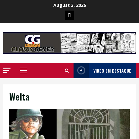
Skip
August 3, 2026
to
Poster
content
da
Ilha
VIDEO EM DESTAQUE
Primary
Menu
Welta