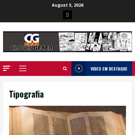
Skip
August 5, 2026
to
Poster
content
da
Ilha
VIDEO EM DESTAQUE
Primary
Menu
Tipografia