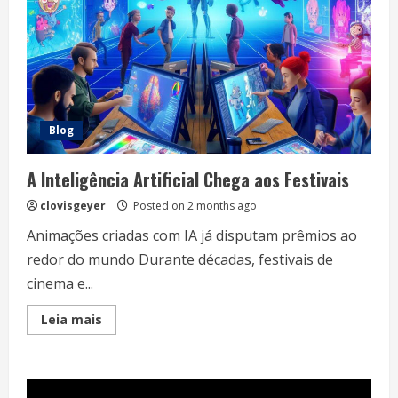
Blog
A Inteligência Artificial Chega aos Festivais
clovisgeyer
Posted on 2 months ago
Animações criadas com IA já disputam prêmios ao
redor do mundo Durante décadas, festivais de
cinema e...
Read
Leia mais
more
about
A
Inteligência
Artificial
Chega