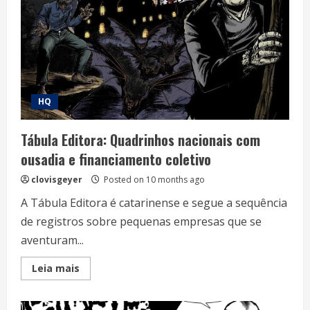
HQ
Tábula Editora: Quadrinhos nacionais com
ousadia e financiamento coletivo
clovisgeyer
Posted on 10 months ago
A Tábula Editora é catarinense e segue a sequência
de registros sobre pequenas empresas que se
aventuram...
Read
Leia mais
more
about
Tábula
Editora: