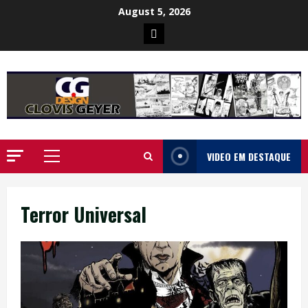
Skip
August 5, 2026
to
Poster
content
da
Ilha
VIDEO EM DESTAQUE
Primary
Menu
Terror Universal