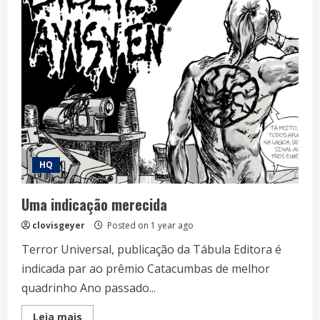
Quadrinhos
nacionais
com
ousadia
e
financiamento
coletivo
HQ
Uma indicação merecida
clovisgeyer
Posted on 1 year ago
Terror Universal, publicação da Tábula Editora é
indicada par ao prêmio Catacumbas de melhor
quadrinho Ano passado...
Read
Leia mais