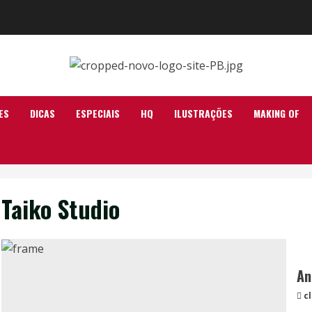
ES
DICAS
ESPECIAIS
HQ
ILUSTRAÇÕES
MAKING OF
Taiko Studio
An
c