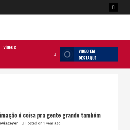
Poster
da
Ilha
VÍDEOS
VIDEO EM
DESTAQUE
imação é coisa pra gente grande também
lovisgeyer
Posted on 1 year ago