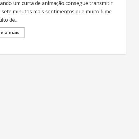
ando um curta de animação consegue transmitir
 sete minutos mais sentimentos que muito filme
lto de...
Read
Leia mais
more
about
Animação
é
coisa
pra
gente
grande
também