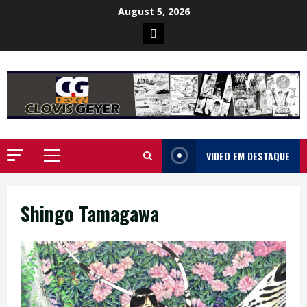
Skip
August 5, 2026
to
Poster
content
da
Ilha
VIDEO EM DESTAQUE
Primary
Menu
Shingo Tamagawa