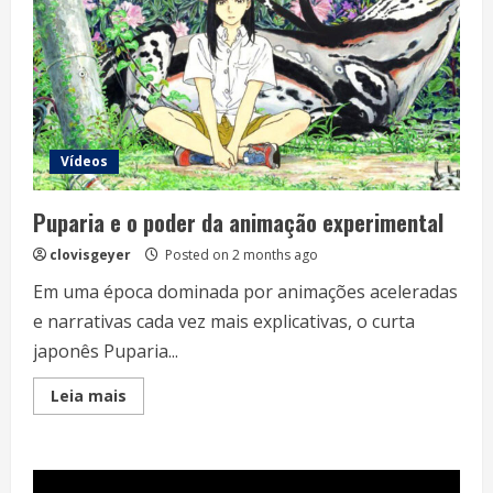
Vídeos
Puparia e o poder da animação experimental
clovisgeyer
Posted on 2 months ago
Em uma época dominada por animações aceleradas
e narrativas cada vez mais explicativas, o curta
japonês Puparia...
Read
Leia mais
more
about
Puparia
e
o
poder