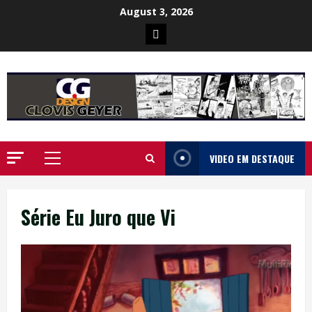
Skip
August 3, 2026
to
Poster
content
da
Ilha
VIDEO EM DESTAQUE
Primary
Menu
Série Eu Juro que Vi