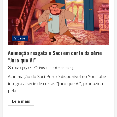
Vídeos
Animação resgata o Saci em curta da série
“Juro que Vi”
clovisgeyer
Posted on 6 months ago
A animação do Saci-Pererê disponível no YouTube
integra a série de curtas “Juro que Vi”, produzida
pela...
Read
Leia mais
more
about
Animação
resgata