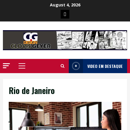
Skip
August 4, 2026
to
Poster
content
da
Ilha
VIDEO EM DESTAQUE
Primary
Menu
Rio de Janeiro