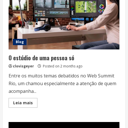
Blog
O estúdio de uma pessoa só
clovisgeyer
Posted on 2 months ago
Entre os muitos temas debatidos no Web Summit
Rio, um chamou especialmente a atenção de quem
acompanha...
Read
Leia mais
more
about
O
estúdio
de
uma