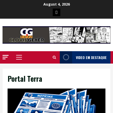
Skip
August 4, 2026
to
Poster
content
da
Ilha
VIDEO EM DESTAQUE
Primary
Menu
Portal Terra