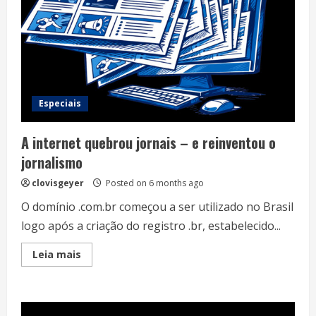
Especiais
A internet quebrou jornais – e reinventou o
jornalismo
clovisgeyer
Posted on 6 months ago
O domínio .com.br começou a ser utilizado no Brasil
logo após a criação do registro .br, estabelecido...
Read
Leia mais
more
about
A
internet
quebrou
jornais