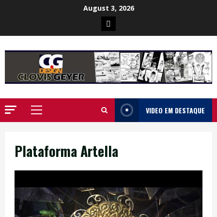
Skip
August 3, 2026
to
Poster
content
da
Ilha
VIDEO EM DESTAQUE
Primary
Menu
Plataforma Artella