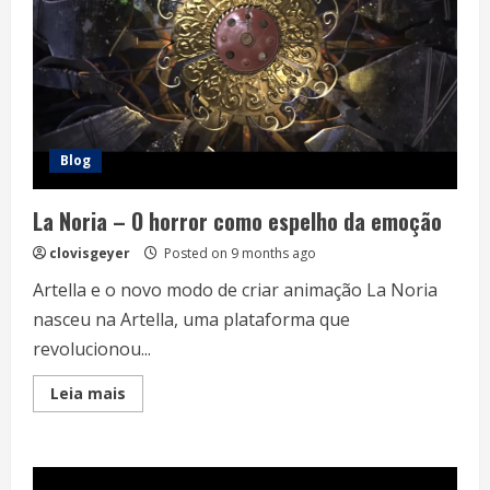
Blog
La Noria – O horror como espelho da emoção
clovisgeyer
Posted on 9 months ago
Artella e o novo modo de criar animação La Noria
nasceu na Artella, uma plataforma que
revolucionou...
Read
Leia mais
more
about
La
Noria
–
O