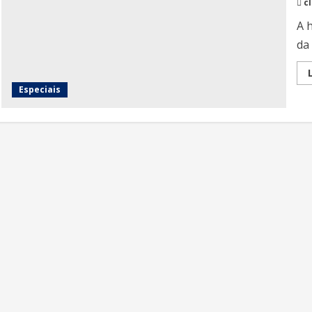
c
A 
da
Especiais