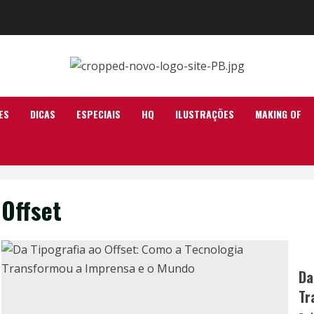
ES
DICAS
ESPECIAIS
HQ
ILUSTRAÇÕES
MAKING OF
Offset
Da
Tr