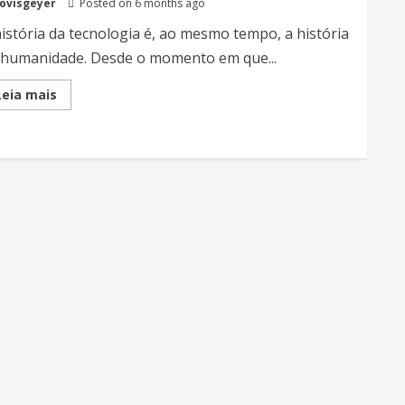
lovisgeyer
Posted on 6 months ago
história da tecnologia é, ao mesmo tempo, a história
 humanidade. Desde o momento em que...
Read
Leia mais
more
about
Da
Tipografia
ao
Offset:
Como
a
Tecnologia
Transformou
a
Imprensa
e
o
Mundo