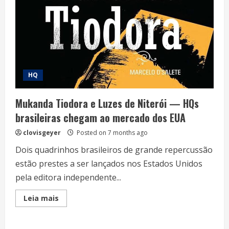
HQ
Mukanda Tiodora e Luzes de Niterói — HQs
brasileiras chegam ao mercado dos EUA
clovisgeyer
Posted on 7 months ago
Dois quadrinhos brasileiros de grande repercussão
estão prestes a ser lançados nos Estados Unidos
pela editora independente...
Read
Leia mais
more
about
Mukanda
Tiodora