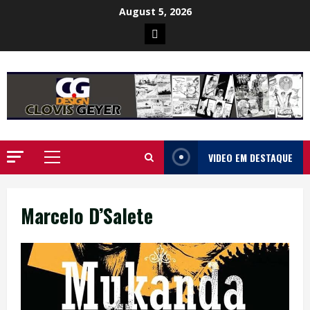
Skip
August 5, 2026
to
Poster
content
da
Ilha
VIDEO EM DESTAQUE
Primary
Menu
Marcelo D’Salete