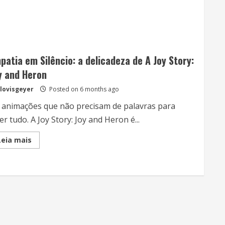
patia em Silêncio: a delicadeza de A Joy Story:
y and Heron
lovisgeyer
Posted on 6 months ago
 animações que não precisam de palavras para
er tudo. A Joy Story: Joy and Heron é...
Read
Leia mais
more
about
Empatia
em
Silêncio:
a
delicadeza
de
A
Joy
Story:
Joy