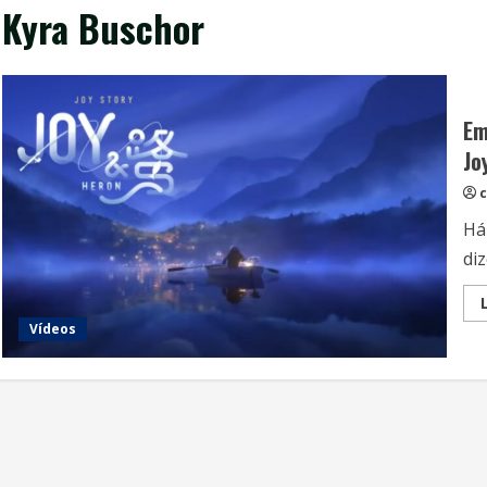
Kyra Buschor
Em
Jo
c
Há
diz
Vídeos