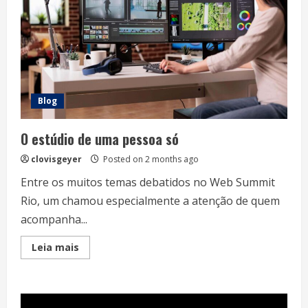
Blog
O estúdio de uma pessoa só
clovisgeyer
Posted on 2 months ago
Entre os muitos temas debatidos no Web Summit
Rio, um chamou especialmente a atenção de quem
acompanha...
Read
Leia mais
more
about
O
estúdio
de
uma