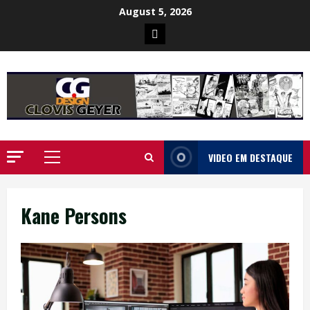
Skip
August 5, 2026
to
Poster
content
da
Ilha
VIDEO EM DESTAQUE
Primary
Menu
Kane Persons