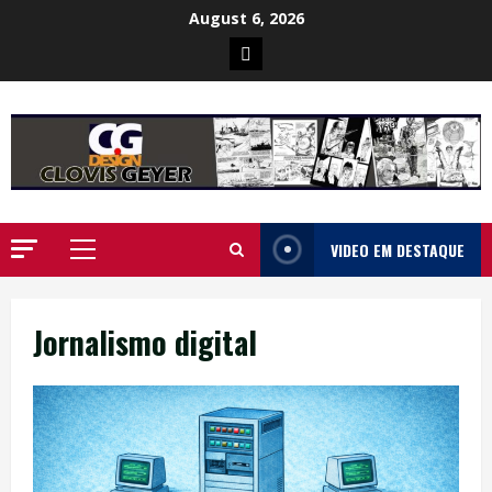
Skip
August 6, 2026
to
Poster
content
da
Ilha
VIDEO EM DESTAQUE
Primary
Menu
Jornalismo digital