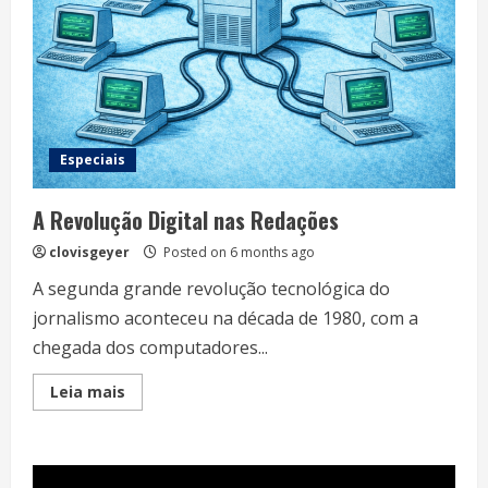
Especiais
A Revolução Digital nas Redações
clovisgeyer
Posted on 6 months ago
A segunda grande revolução tecnológica do
jornalismo aconteceu na década de 1980, com a
chegada dos computadores...
Read
Leia mais
more
about
A
Revolução
Digital
nas