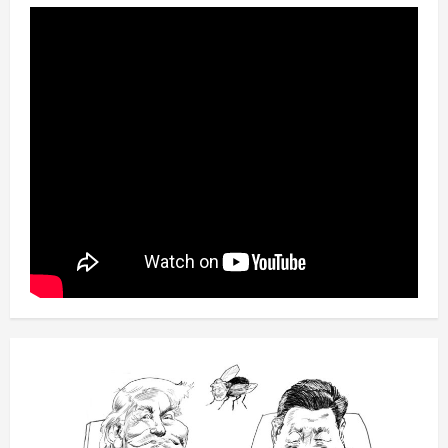
Tempo
–
O
Primeiro
Ato:
A
Travessia
Inicial