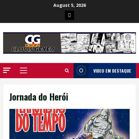
Skip
August 5, 2026
to
Poster
content
da
Ilha
VIDEO EM DESTAQUE
Primary
Menu
Jornada do Herói