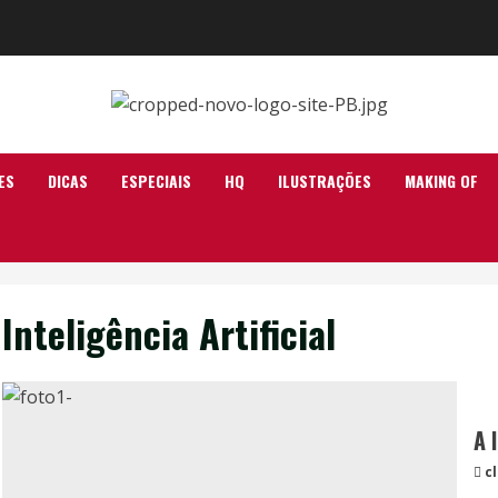
ES
DICAS
ESPECIAIS
HQ
ILUSTRAÇÕES
MAKING OF
Inteligência Artificial
A 
c