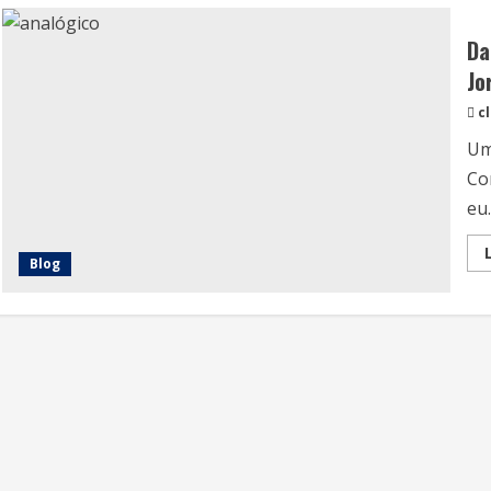
Da
Jo
c
Um
Co
eu..
Blog