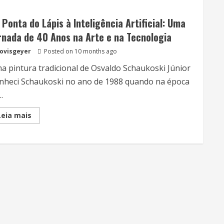
Artificial:
da
rotina
 Ponta do Lápis à Inteligência Artificial: Uma
diária
ao
rnada de 40 Anos na Arte e na Tecnologia
futuro
da
lovisgeyer
criatividade
Posted on 10 months ago
a pintura tradicional de Osvaldo Schaukoski Júnior
nheci Schaukoski no ano de 1988 quando na época
.
Read
Leia mais
more
about
Da
Ponta
do
Lápis
à
Inteligência
Artificial:
Uma
Jornada
de
40
Anos
na