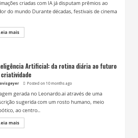
imações criadas com IA já disputam prêmios ao
dor do mundo Durante décadas, festivais de cinema
Read
Leia mais
more
about
A
Inteligência
Artificial
Chega
aos
teligência Artificial: da rotina diária ao futuro
Festivais
 criatividade
lovisgeyer
Posted on 10 months ago
agem gerada no Leonardo.ai através de uma
scrição sugerida com um rosto humano, meio
ótico, ao centro...
Read
Leia mais
more
about
Inteligência