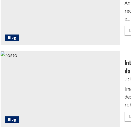
An
re
e...
Blog
In
da
c
Im
de
rob
Blog