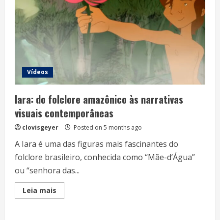
Vídeos
Iara: do folclore amazônico às narrativas
visuais contemporâneas
clovisgeyer
Posted on 5 months ago
A Iara é uma das figuras mais fascinantes do
folclore brasileiro, conhecida como “Mãe-d’Água”
ou “senhora das...
Read
Leia mais
more
about
Iara:
do