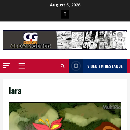
Skip
August 5, 2026
to
Poster
content
da
Ilha
VIDEO EM DESTAQUE
Primary
Menu
Iara