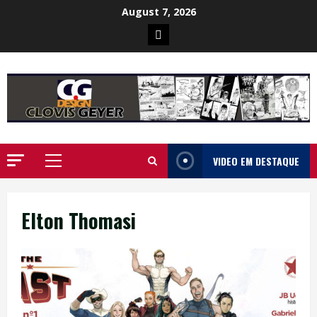
Skip
August 7, 2026
to
Poster
content
da
Ilha
VIDEO EM DESTAQUE
Primary
Menu
Elton Thomasi