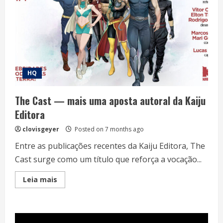
HQ
The Cast — mais uma aposta autoral da Kaiju
Editora
clovisgeyer
Posted on 7 months ago
Entre as publicações recentes da Kaiju Editora, The
Cast surge como um título que reforça a vocação...
Read
Leia mais
more
about
The
Cast
—
mais