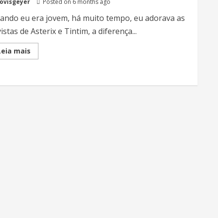
lovisgeyer
Posted on 6 months ago
ando eu era jovem, há muito tempo, eu adorava as
istas de Asterix e Tintim, a diferença...
Read
Leia mais
more
about
Por
que
usar
a
IA?
Mais
uma
experiência
na
prática