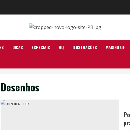
ES
DICAS
ESPECIAIS
HQ
ILUSTRAÇÕES
MAKING OF
Desenhos
Po
pr