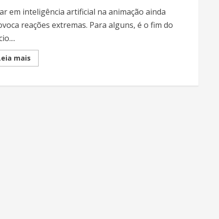
ar em inteligência artificial na animação ainda
ovoca reações extremas. Para alguns, é o fim do
io....
Read
Leia mais
more
about
IA
e
Animação:
ferramenta,
linguagem
e
o
novo
papel
do
animador