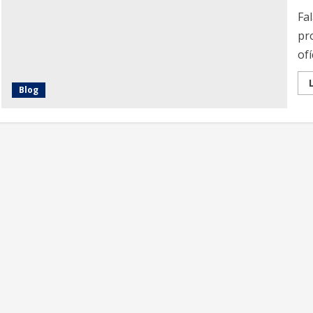
Fal
pr
ofíc
Blog