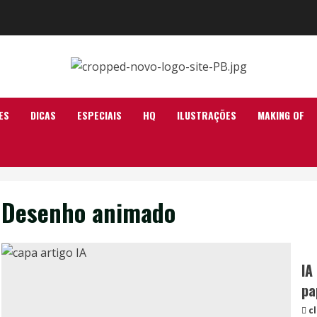
ES
DICAS
ESPECIAIS
HQ
ILUSTRAÇÕES
MAKING OF
Desenho animado
IA
pa
c