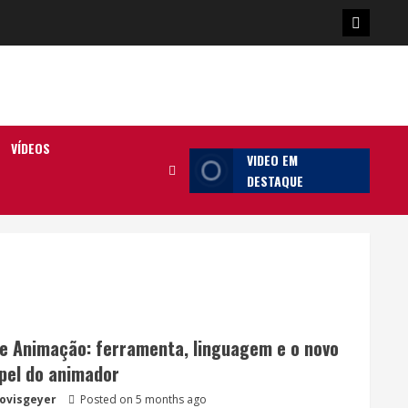
Poster
da
Ilha
VÍDEOS
VIDEO EM
DESTAQUE
 e Animação: ferramenta, linguagem e o novo
pel do animador
lovisgeyer
Posted on 5 months ago