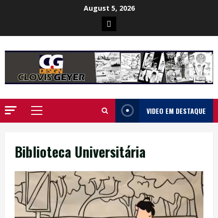
Skip
August 5, 2026
to
Poster
content
da
Ilha
VIDEO EM DESTAQUE
Primary
Menu
Biblioteca Universitária