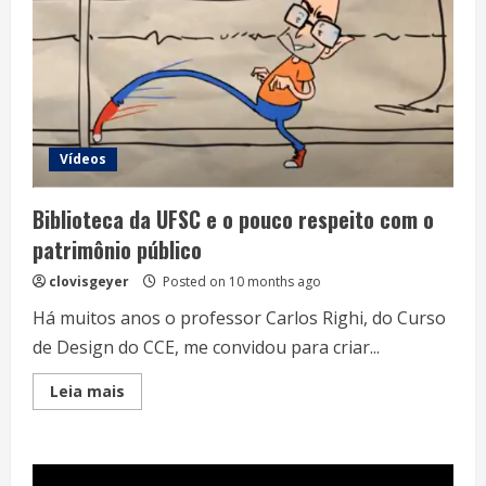
Vídeos
Biblioteca da UFSC e o pouco respeito com o
patrimônio público
clovisgeyer
Posted on 10 months ago
Há muitos anos o professor Carlos Righi, do Curso
de Design do CCE, me convidou para criar...
Read
Leia mais
more
about
Biblioteca
da
UFSC
e