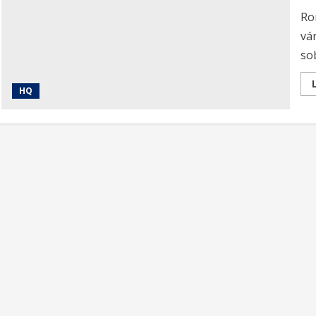
Ro
vá
sob
HQ