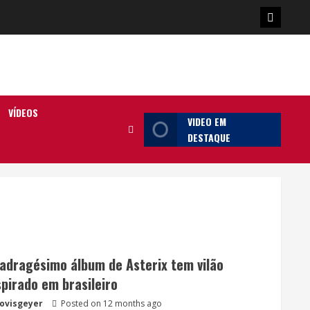
Poster
da
Ilha
VÍDEOS
VIDEO EM
DESTAQUE
adragésimo álbum de Asterix tem vilão
spirado em brasileiro
lovisgeyer
Posted on 12 months ago