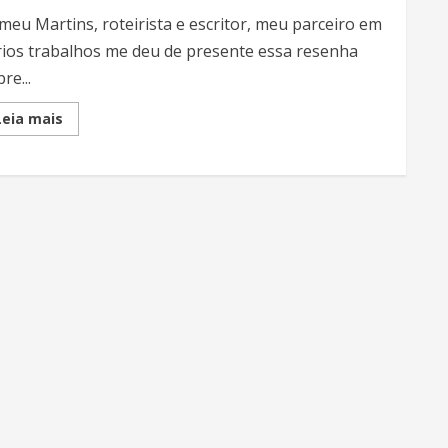
meu Martins, roteirista e escritor, meu parceiro em
rios trabalhos me deu de presente essa resenha
re...
Read
Leia mais
more
about
Quadragésimo
álbum
de
Asterix
tem
vilão
inspirado
em
brasileiro