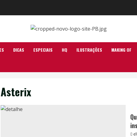
ES
DICAS
ESPECIAIS
HQ
ILUSTRAÇÕES
MAKING OF
Asterix
Qu
in
c