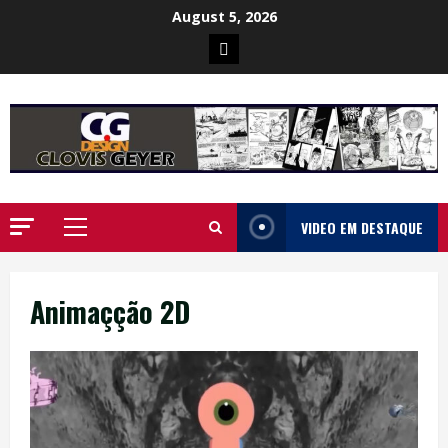
Skip
August 5, 2026
to
Poster
content
da
Ilha
VIDEO EM DESTAQUE
Primary
Menu
Animaçção 2D