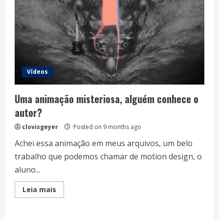
Vídeos
Uma animação misteriosa, alguém conhece o
autor?
clovisgeyer
Posted on 9 months ago
Achei essa animação em meus arquivos, um belo
trabalho que podemos chamar de motion design, o
aluno...
Read
Leia mais
more
about
Uma
animação