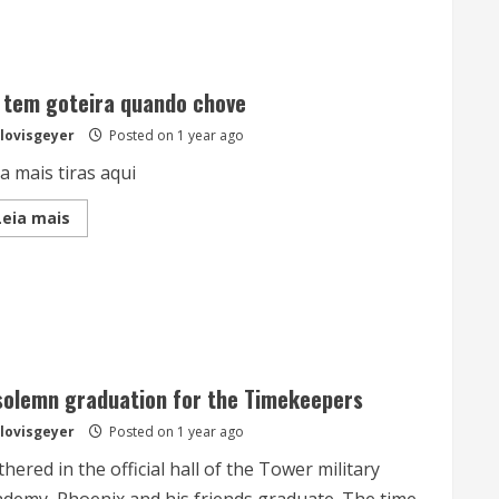
a
essência
de
seu
produto
 tem goteira quando chove
lovisgeyer
Posted on 1 year ago
a mais tiras aqui
Read
Leia mais
more
about
Só
tem
goteira
quando
chove
solemn graduation for the Timekeepers
lovisgeyer
Posted on 1 year ago
hered in the official hall of the Tower military