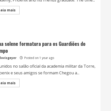
demy, Phoenix and his friends graduate. The time...
Read
Leia mais
more
about
A
solemn
graduation
for
the
Timekeepers
a solene formatura para os Guardiões do
mpo
lovisgeyer
Posted on 1 year ago
nidos no salão oficial da academia militar da Torre,
oenix e seus amigos se formam Chegou a...
Read
Leia mais
more
about
Uma
solene
formatura
para
os
Guardiões