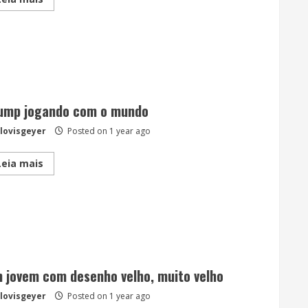
more
about
Conhecer
história
da
moda
faz
seu
trabalho
ser
mais
ump jogando com o mundo
real.
lovisgeyer
Posted on 1 year ago
Read
Leia mais
more
about
Trump
jogando
com
o
mundo
 jovem com desenho velho, muito velho
lovisgeyer
Posted on 1 year ago