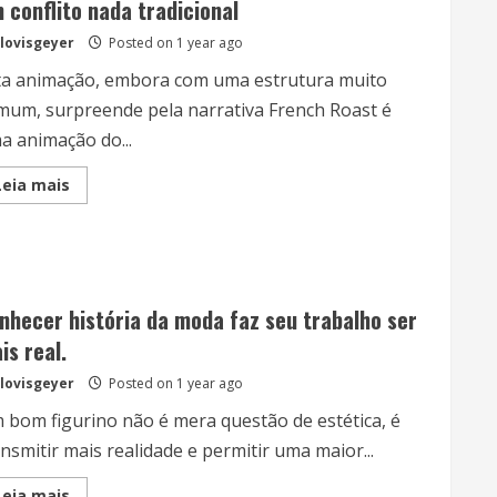
 conflito nada tradicional
do
Tempo
lovisgeyer
Posted on 1 year ago
ta animação, embora com uma estrutura muito
mum, surpreende pela narrativa French Roast é
a animação do...
Read
Leia mais
more
about
Um
conflito
nada
tradicional
nhecer história da moda faz seu trabalho ser
is real.
lovisgeyer
Posted on 1 year ago
 bom figurino não é mera questão de estética, é
nsmitir mais realidade e permitir uma maior...
Read
Leia mais