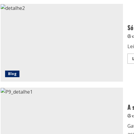
Só
c
Lei
Blog
A 
c
Gat