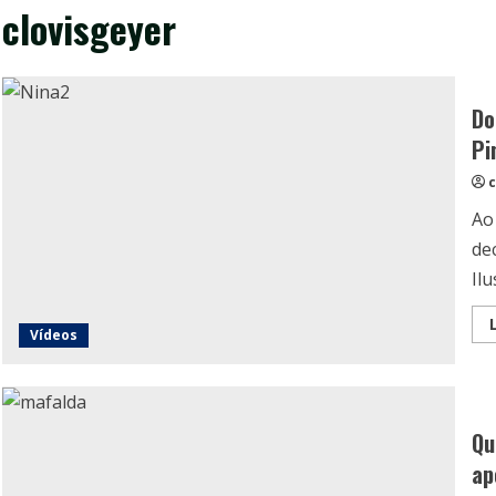
clovisgeyer
Do
Pi
c
Ao
de
Ilu
Vídeos
Qu
ap