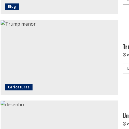
Blog
Tr
c
Caricaturas
Um
c