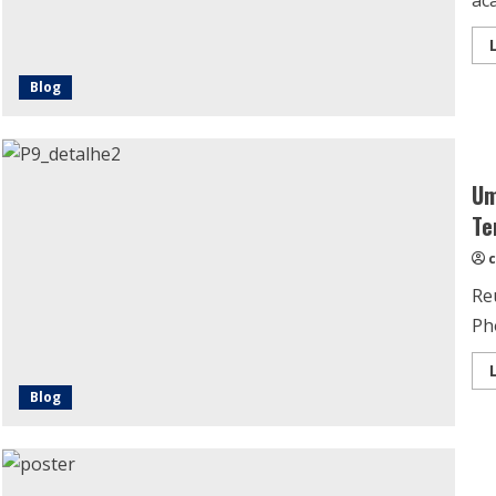
aca
Blog
Um
Te
c
Reu
Ph
Blog