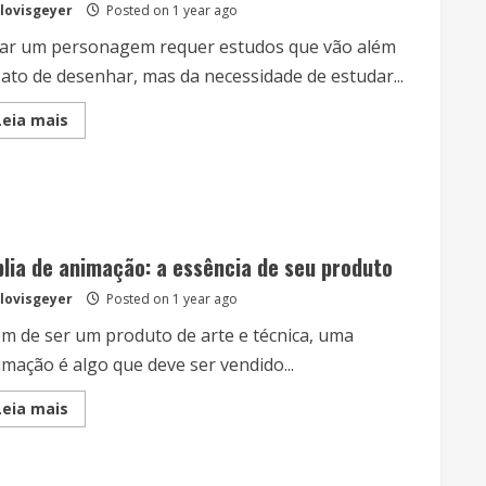
lovisgeyer
Posted on 1 year ago
Pinho
iar um personagem requer estudos que vão além
 ato de desenhar, mas da necessidade de estudar...
Read
Leia mais
more
about
Quando
a
criação
do
personagem
vai
além
blia de animação: a essência de seu produto
de
apenas
lovisgeyer
Posted on 1 year ago
saber
desenhar
ém de ser um produto de arte e técnica, uma
imação é algo que deve ser vendido...
Read
Leia mais
more
about
Bíblia
de
animação: