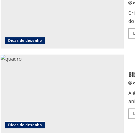
c
Cr
do
Dicas de desenho
Bí
c
Al
an
Dicas de desenho