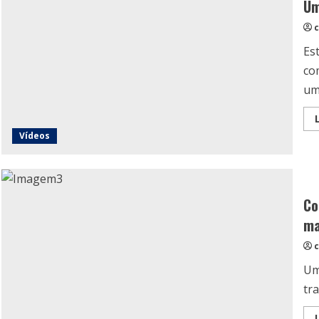
Um
c
Es
co
um
Vídeos
Co
ma
c
Um
tra