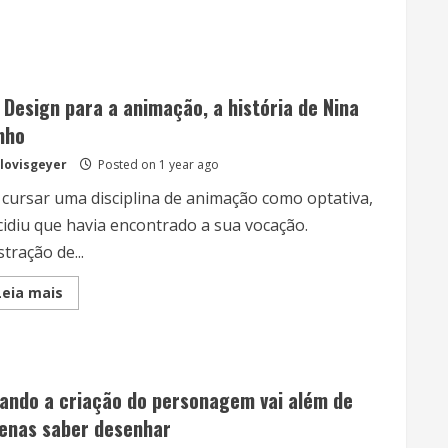
 Design para a animação, a história de Nina
nho
lovisgeyer
Posted on 1 year ago
 cursar uma disciplina de animação como optativa,
cidiu que havia encontrado a sua vocação.
stração de...
Read
Leia mais
more
about
Do
Design
para
a
animação,
ando a criação do personagem vai além de
a
história
enas saber desenhar
de
Nina