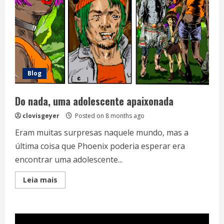
Blog
Do nada, uma adolescente apaixonada
clovisgeyer
Posted on 8 months ago
Eram muitas surpresas naquele mundo, mas a
última coisa que Phoenix poderia esperar era
encontrar uma adolescente...
Read
Leia mais
more
about
Do
nada,
uma
adolescente