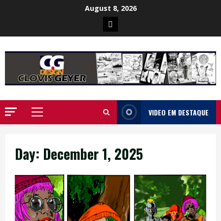
Skip
August 8, 2026
to
Poster
content
da
Ilha
VIDEO EM DESTAQUE
Primary
Menu
Day:
December 1, 2025